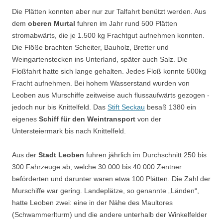
Die Plätten konnten aber nur zur Talfahrt benützt werden. Aus
dem
oberen Murtal
fuhren im Jahr rund 500 Plätten
stromabwärts, die je 1.500 kg Frachtgut aufnehmen konnten.
Die Flöße brachten Scheiter, Bauholz, Bretter und
Weingartenstecken ins Unterland, später auch Salz. Die
Floßfahrt hatte sich lange gehalten. Jedes Floß konnte 500kg
Fracht aufnehmen. Bei hohem Wasserstand wurden von
Leoben aus Murschiffe zeitweise auch flussaufwärts gezogen -
jedoch nur bis Knittelfeld. Das
Stift Seckau
besaß 1380 ein
eigenes
Schiff für den Weintransport
von der
Untersteiermark bis nach Knittelfeld.
Aus der
Stadt Leoben
fuhren jährlich im Durchschnitt 250 bis
300 Fahrzeuge ab, welche 30.000 bis 40.000 Zentner
beförderten und darunter waren etwa 100 Plätten. Die Zahl der
Murschiffe war gering. Landeplätze, so genannte „Länden“,
hatte Leoben zwei: eine in der Nähe des Maultores
(Schwammerlturm) und die andere unterhalb der Winkelfelder