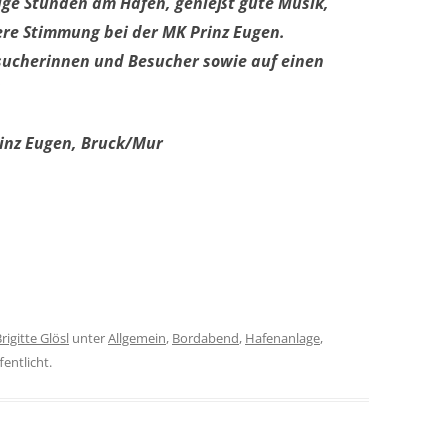
lige Stunden am Hafen, genießt gute Musik,
re Stimmung bei der MK Prinz Eugen.
esucherinnen und Besucher sowie auf einen
inz Eugen, Bruck/Mur
rigitte Glösl
unter
Allgemein
,
Bordabend
,
Hafenanlage
,
entlicht.