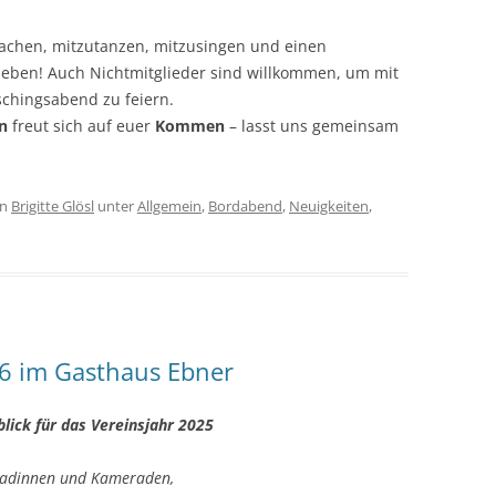
machen, mitzutanzen, mitzusingen und einen
leben! Auch Nichtmitglieder sind willkommen, um mit
chingsabend zu feiern.
n
freut sich auf euer
Kommen
– lasst uns gemeinsam
on
Brigitte Glösl
unter
Allgemein
,
Bordabend
,
Neuigkeiten
,
6 im Gasthaus Ebner
lick für das Vereinsjahr 2025
eradinnen und Kameraden,