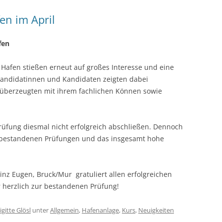
n im April
fen
Hafen stießen erneut auf großes Interesse und eine
 Kandidatinnen und Kandidaten zeigten dabei
überzeugten mit ihrem fachlichen Können sowie
rüfung diesmal nicht erfolgreich abschließen. Dennoch
n bestandenen Prüfungen und das insgesamt hohe
rinz Eugen, Bruck/Mur gratuliert allen erfolgreichen
 herzlich zur bestandenen Prüfung!
igitte Glösl
unter
Allgemein
,
Hafenanlage
,
Kurs
,
Neuigkeiten