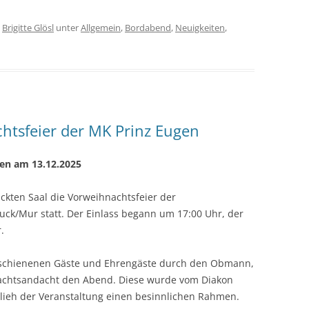
n
Brigitte Glösl
unter
Allgemein
,
Bordabend
,
Neuigkeiten
,
chtsfeier der MK Prinz Eugen
gen am 13.12.2025
kten Saal die Vorweihnachtsfeier der
ck/Mur statt. Der Einlass begann um 17:00 Uhr, der
.
rschienenen Gäste und Ehrengäste durch den Obmann,
nachtsandacht den Abend. Diese wurde vom Diakon
verlieh der Veranstaltung einen besinnlichen Rahmen.